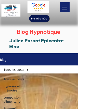
Prendre RDV
Blog Hypnotique
Julien Parant Epicentre
Elne
Blog
Tous les posts
Tous les posts
hypnose et
mémoire
compulsion
alimentaire
Sommeil,