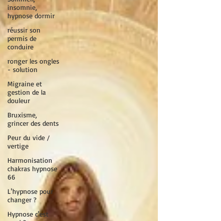
insomnie,
hypnose dormir
réussir son
permis de
conduire
ronger les ongles
- solution
Migraine et
gestion de la
douleur
Bruxisme,
grincer des dents
Peur du vide /
vertige
Harmonisation
chakras hypnose
66
L'hypnose pour
changer ?
Hypnose c'est