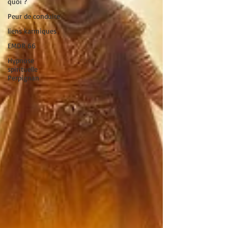
quoi ?
Peur de conduire
liens karmiques
EMDR 66
Hypnose
spirituelle
Perpignan