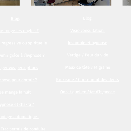
Blog:
Blog:
Visio consultation
e ronge les ongles ?
Insomnie et hypnose
regressive ou spirituelle
Vertige / Peur du vide
enir grâce à l'hypnose ?
Maux de tête / Migraine
nger vos perceptions
Bruxisme / Grincement des dents
pnose pour dormir ?
On vit quoi en état d'hypnose
Je mange la nuit
ypnose et chakra ?
gnotage automatique
Trac permis de conduire