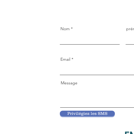
Nom
pré
Email
Message
Privilégiez les SMS