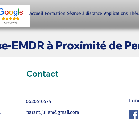
Accueil
Formation
Séance à distance
Applications
Thér
e-EMDR à Proximité de Pe
Contact
Lun
0620510574
parant.julien@gmail.com
s