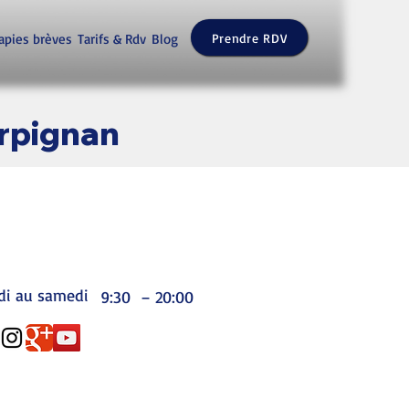
apies brèves
Tarifs & Rdv
Blog
Prendre RDV
rpignan
di au samedi
9:30 – 20:00