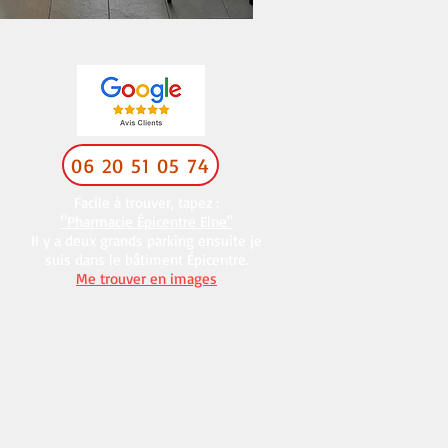
06 20 51 05 74
Facile à trouver, tapez :
"Pharmacie Épicentre Elne"
Il y a deux grands parking ensuite je
suis dans le bâtiment Épicentre.
Me trouver en images