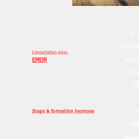
Déroulement d'une séance d'hypnose
Je m
Histoire de l'hypnose
L'hypnose pour qui ?
Hypnose 
Consultation visio
EMDR
Se souv
Cha
Mes Champs d'interventions
Arrêt du tabac Hypnose + Acupuncture
Hy
Vies antérieures
Poids
Autres
Stage & formation hypnose
H
Thérapies brèves séance type
sophrologie
Gri
EFT
Examan 