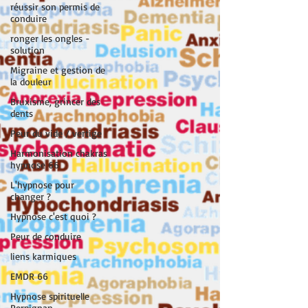
réussir son permis de
conduire
ronger les ongles -
solution
Migraine et gestion de
la douleur
Bruxisme, grincer des
dents
Peur du vide / vertige
Harmonisation chakras
hypnose 66
L'hypnose pour
changer ?
Hypnose c'est quoi ?
Peur de conduire
liens karmiques
EMDR 66
Hypnose spirituelle
Perpignan