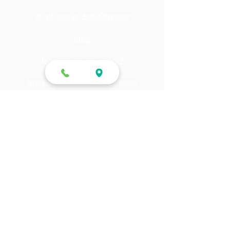
Bruxisme / Grincement des dents
On vit quoi en état d'hypnose
Blog:
Je me ronge les ongles ?
Hypnose regressive ou spirituelle
Se souvenir grâce à l'hypnose ?
Changer vos perceptions
Hypnose pour dormir ?
Je mange la nuit
Hypnose et chakra ?
Grignotage automatique