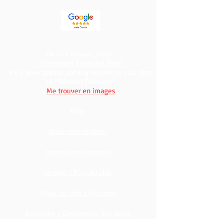
Facile à trouver, tapez :
"Pharmacie Épicentre Elne"
Il y a deux grands parking ensuite je suis dans
le bâtiment Épicentre.
Me trouver en images
Blog:
Visio consultation
Insomnie et hypnose
Vertige / Peur du vide
Maux de tête / Migraine