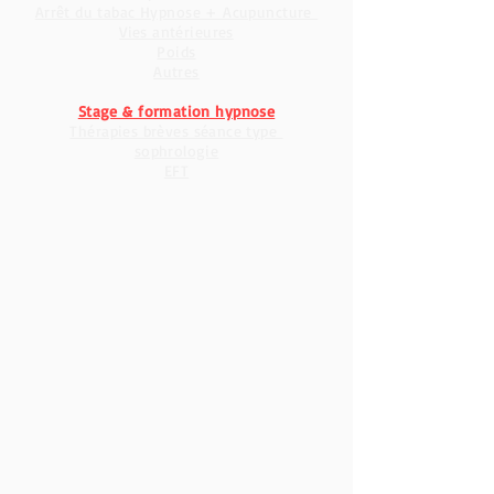
Mes Champs d'interventions
Arrêt du tabac Hypnose + Acupuncture
Vies antérieures
Poids
Autres
Stage & formation hypnose
Thérapies brèves séance type
sophrologie
EFT