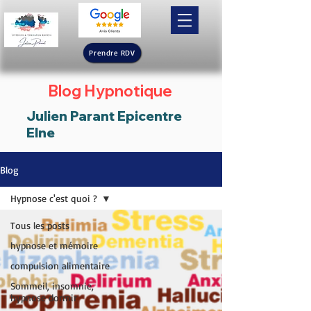
Prendre RDV
Blog Hypnotique
Julien Parant Epicentre
Elne
Blog
Hypnose c'est quoi ?
Tous les posts
hypnose et mémoire
compulsion alimentaire
Sommeil, insomnie,
hypnose dormir