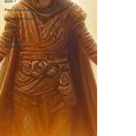
quoi ?
Peur de conduire
liens karmiques
EMDR 66
Hypnose
spirituelle
Perpignan