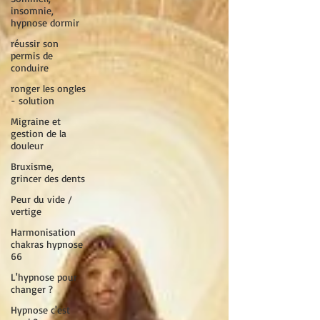
insomnie,
hypnose dormir
réussir son
permis de
conduire
ronger les ongles
- solution
Migraine et
gestion de la
douleur
Bruxisme,
grincer des dents
Peur du vide /
vertige
Harmonisation
chakras hypnose
66
L'hypnose pour
changer ?
Hypnose c'est