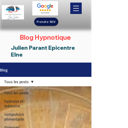
Prendre RDV
Blog Hypnotique
Julien Parant Epicentre
Elne
Blog
Tous les posts
Tous les posts
hypnose et
mémoire
compulsion
alimentaire
Sommeil,