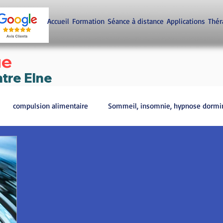
Accueil
Formation
Séance à distance
Applications
Thér
ue
ntre Elne
compulsion alimentaire
Sommeil, insomnie, hypnose dormi
raine et gestion de la douleur
Bruxisme, grincer des dents
L'hypnose pour changer ?
Hypnose c'est quoi ?
Peur de