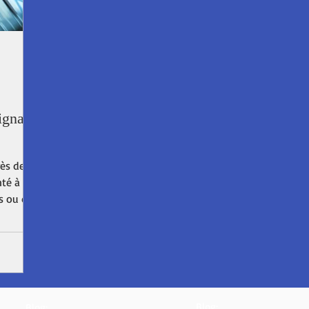
erpignan
ignan,
ès de
nté à des
s ou de
Blog:
Blog: