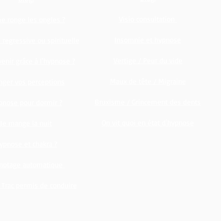
Visio consultation
e ronge les ongles ?
Insomnie et hypnose
regressive ou spirituelle
Vertige / Peur du vide
enir grâce à l'hypnose ?
Maux de tête / Migraine
nger vos perceptions
Bruxisme / Grincement des dents
pnose pour dormir ?
On vit quoi en état d'hypnose
Je mange la nuit
ypnose et chakra ?
gnotage automatique
Trac permis de conduire