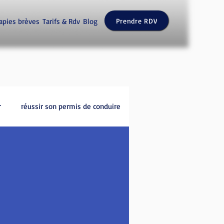
apies brèves
Tarifs & Rdv
Blog
Prendre RDV
r
réussir son permis de conduire
Peur du vide / vertige
 conduire
liens karmiques