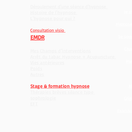
Déroulement d'une séance d'hypnose
Je m
Histoire de l'hypnose
L'hypnose pour qui ?
Hypnose 
Consultation visio
EMDR
Se souv
Cha
Mes Champs d'interventions
Arrêt du tabac Hypnose + Acupuncture
Hy
Vies antérieures
Poids
Autres
Stage & formation hypnose
H
Thérapies brèves séance type
sophrologie
Gri
EFT
Examan 