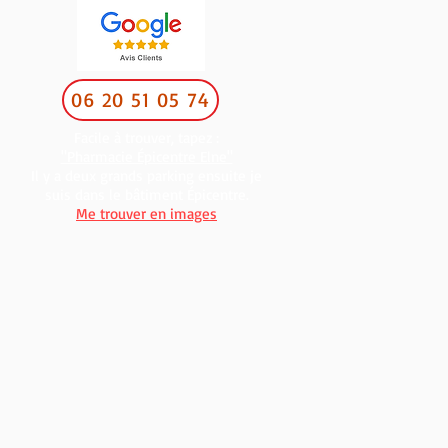
06 20 51 05 74
Facile à trouver, tapez :
"Pharmacie Épicentre Elne"
Il y a deux grands parking ensuite je
suis dans le bâtiment Épicentre.
Me trouver en images