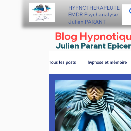
HYPNOTHERAPEUTE
EMDR Psychanalyse
Julien PARANT
Blog Hypnotiq
Julien Parant Epice
Tous les posts
hypnose et mémoire
ronger les ongles - solution
Mig
Harmonisation chakras hypnose 66