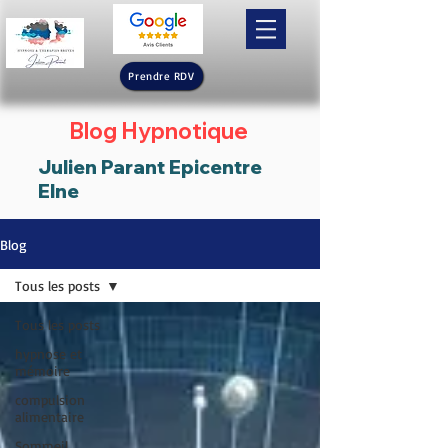
Prendre RDV
Blog Hypnotique
Julien Parant Epicentre
Elne
Blog
Tous les posts
Tous les posts
hypnose et
mémoire
compulsion
alimentaire
Sommeil,