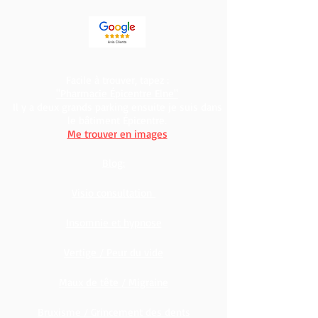
Facile à trouver, tapez :
"Pharmacie Épicentre Elne"
Il y a deux grands parking ensuite je suis dans
le bâtiment Épicentre.
Me trouver en images
Blog:
Visio consultation
Insomnie et hypnose
Vertige / Peur du vide
Maux de tête / Migraine