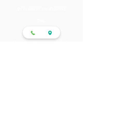
Bruxisme / Grincement des dents
On vit quoi en état d'hypnose
Blog:
Je me ronge les ongles ?
Hypnose regressive ou spirituelle
Se souvenir grâce à l'hypnose ?
Changer vos perceptions
Hypnose pour dormir ?
Je mange la nuit
Hypnose et chakra ?