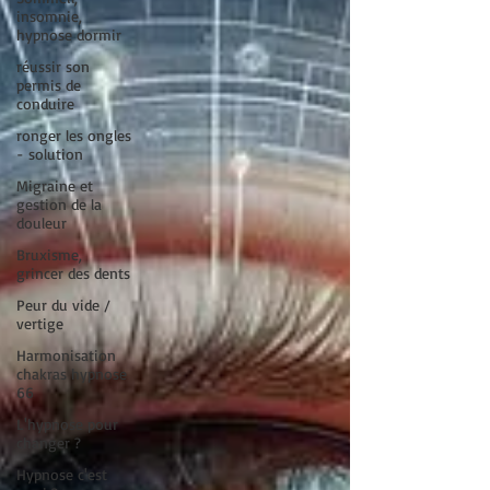
insomnie,
hypnose dormir
réussir son
permis de
conduire
ronger les ongles
- solution
Migraine et
gestion de la
douleur
Bruxisme,
grincer des dents
Peur du vide /
vertige
Harmonisation
chakras hypnose
66
L'hypnose pour
changer ?
Hypnose c'est