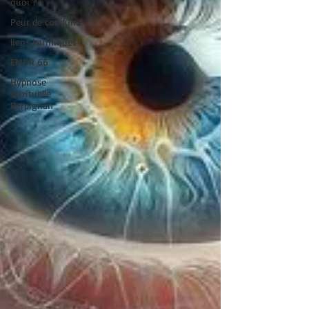
quoi ?
Peur de conduire
liens karmiques
EMDR 66
Hypnose
spirituelle
Perpignan