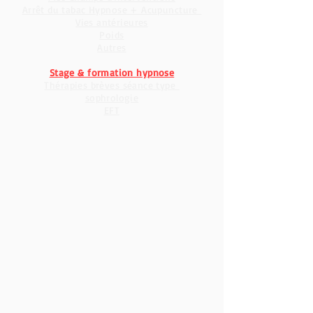
Mes Champs d'interventions
Arrêt du tabac Hypnose + Acupuncture
Vies antérieures
Poids
Autres
Stage & formation hypnose
Thérapies brèves séance type
sophrologie
EFT