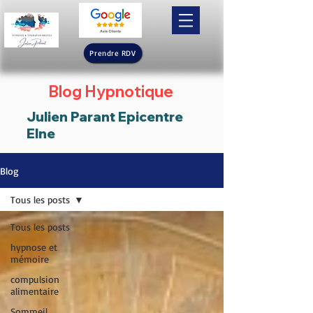
Prendre RDV
Blog Hypnotique
Julien Parant Epicentre
Elne
Blog
Tous les posts
Tous les posts
hypnose et
mémoire
compulsion
alimentaire
Sommeil,