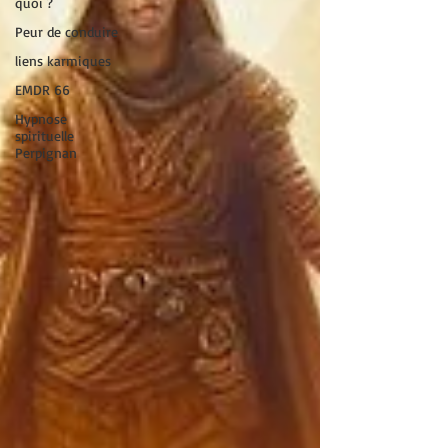
quoi ?
Peur de conduire
liens karmiques
EMDR 66
Hypnose
spirituelle
Perpignan