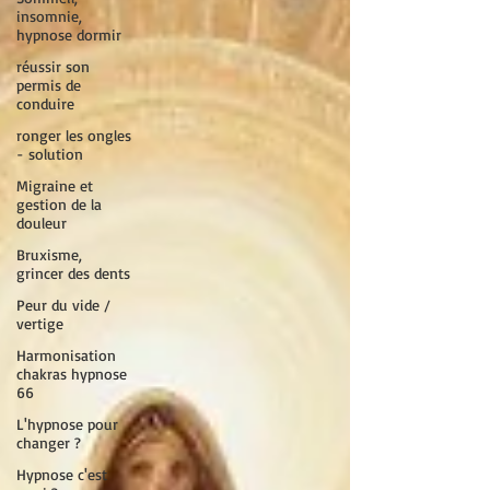
insomnie,
hypnose dormir
réussir son
permis de
conduire
ronger les ongles
- solution
Migraine et
gestion de la
douleur
Bruxisme,
grincer des dents
Peur du vide /
vertige
Harmonisation
chakras hypnose
66
L'hypnose pour
changer ?
Hypnose c'est